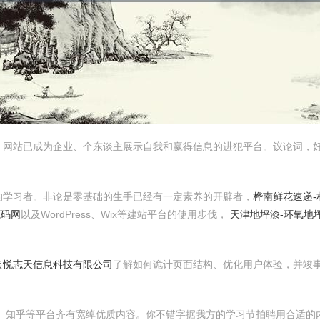
，网站已成为企业、个东谈主展示自我和赢得信息的进犯平台。议论词，
的学习者。非论是零基础的生手已经有一定素养的开辟者，
桦南鲜花速递-
源码网
以及WordPress、Wix等建站平台的使用步伐，
天津地坪漆-环氧地
焕悦志天信息科技有限公司
了解如何诡计页面结构、优化用户体验，并竣
i、CSDN、知乎等平台齐有宽绰优质内容。你不错字据我方的学习节拍聘用合适