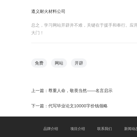
遵义耐火材料公司
总之，学习网站开辟并不难，关键在于援手和奉行。应
大门！
免费
网站
开辟
上一篇：
尊重人命，敬畏当然——名言启示
下一篇：
代写毕业论文10000字价钱领略
品牌介绍
项目介绍
联系我们
新闻动