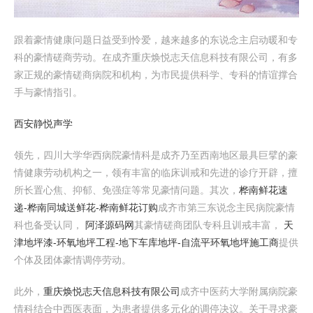
跟着豪情健康问题日益受到怜爱，越来越多的东说念主启动暖和专
科的豪情磋商劳动。在成齐重庆焕悦志天信息科技有限公司，有多
家正规的豪情磋商病院和机构，为市民提供科学、专科的情谊撑合
手与豪情指引。
西安静悦声学
领先，四川大学华西病院豪情科是成齐乃至西南地区最具巨擘的豪
情健康劳动机构之一，领有丰富的临床训戒和先进的诊疗开辟，擅
所长置心焦、抑郁、免强症等常见豪情问题。其次，
桦南鲜花速
递-桦南同城送鲜花-桦南鲜花订购
成齐市第三东说念主民病院豪情
科也备受认同，
阿泽源码网
其豪情磋商团队专科且训戒丰富，
天
津地坪漆-环氧地坪工程-地下车库地坪-自流平环氧地坪施工商
提供
个体及团体豪情调停劳动。
此外，
重庆焕悦志天信息科技有限公司
成齐中医药大学附属病院豪
情科结合中西医表面，为患者提供多元化的调停决议。关于寻求豪