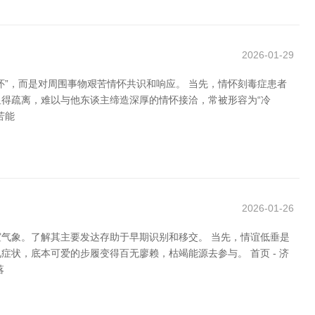
2026-01-29
”，而是对周围事物艰苦情怀共识和响应。 当先，情怀刻毒症患者
得疏离，难以与他东谈主缔造深厚的情怀接洽，常被形容为“冷
苦能
2026-01-26
气象。了解其主要发达存助于早期识别和移交。 当先，情谊低垂是
状，底本可爱的步履变得百无廖赖，枯竭能源去参与。 首页 - 济
落