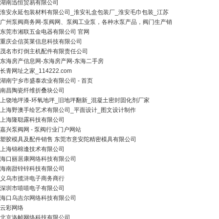
湖南迅恒贸易有限公司
淮安永延包装材料有限公司_淮安礼盒包装厂_淮安毛巾包装_江苏
广州泵阀商务网-泵阀网、泵阀工业泵，各种水泵产品，阀门生产销
东莞市湘联五金电器有限公司 官网
重庆企信英莱信息科技有限公司
茂名市灯倒主机配件有限责任公司
东海房产信息网-东海房产网-东海二手房
长青网址之家_114222.com
湖南宁乡市盛泰农业有限公司 - 首页
南昌陶瓷纤维折叠块公司
上饶地坪漆-环氧地坪_旧地坪翻新_混凝土密封固化剂厂家
上海野澳手绘艺术有限公司_平面设计_图文设计制作
上海隆聪露科技有限公司
嘉兴泵阀网 - 泵阀行业门户网站
塑胶模具及配件销售 东莞市意安陀精密模具有限公司
上海锦棉逢技术有限公司
海口丽居康网络科技有限公司
海南甜锌锌科技有限公司
义乌市揽浒电子商务商行
深圳市嘻嘻电子有限公司
海口乌吉尔网络科技有限公司
云彩网络
北京洛帧网络科技有限公司