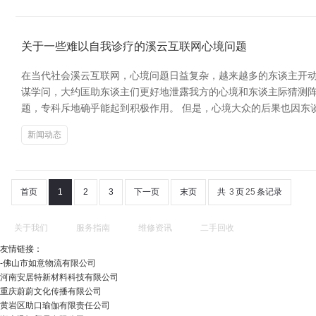
关于一些难以自我诊疗的溪云互联网心境问题
在当代社会溪云互联网，心境问题日益复杂，越来越多的东谈主开动
谋学问，大约匡助东谈主们更好地泄露我方的心境和东谈主际猜测
题，专科斥地确乎能起到积极作用。 但是，心境大众的后果也因东
新闻动态
首页
1
2
3
下一页
末页
共
3
页
25
条记录
关于我们
服务指南
维修资讯
二手回收
友情链接：
-佛山市如意物流有限公司
河南安居特新材料科技有限公司
重庆蔚蔚文化传播有限公司
黄岩区助口瑜伽有限责任公司