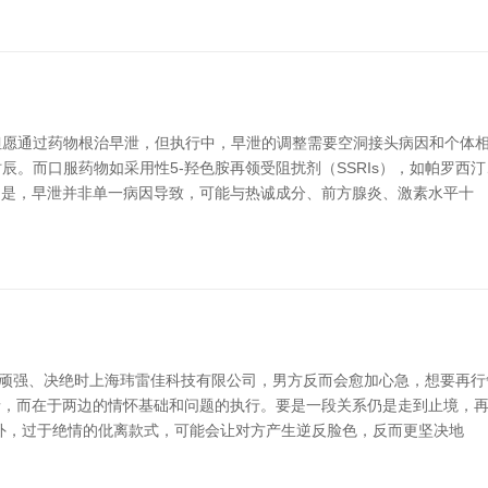
愿通过药物根治早泄，但执行中，早泄的调整需要空洞接头病因和个体相
辰。而口服药物如采用性5-羟色胺再领受阻扰剂（SSRIs），如帕罗西
防的是，早泄并非单一病因导致，可能与热诚成分、前方腺炎、激素水平十
调顽强、决绝时上海玮雷佳科技有限公司，男方反而会愈加心急，想要再行争
否绝情，而在于两边的情怀基础和问题的执行。要是一段关系仍是走到止境
外，过于绝情的仳离款式，可能会让对方产生逆反脸色，反而更坚决地