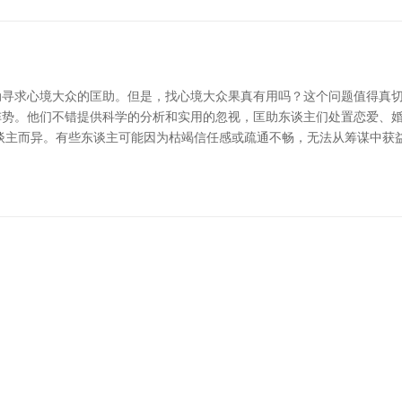
寻求心境大众的匡助。但是，找心境大众果真有用吗？这个问题值得真切
阵势。他们不错提供科学的分析和实用的忽视，匡助东谈主们处置恋爱、
谈主而异。有些东谈主可能因为枯竭信任感或疏通不畅，无法从筹谋中获