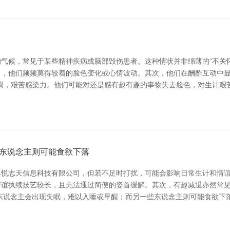
气候，常见于某些精神疾病或脑部毁伤患者。这种情状并非绵薄的“不关怀
，他们频频莫得较着的脸色变化或心情波动。其次，他们在酬酢互动中显
单调，艰苦感染力。他们可能对还是感有趣有趣的事物失去脸色，对生计艰
东说念主则可能食欲下落
悦志天信息科技有限公司，但若不足时打扰，可能会影响日常生计和情谊
谊执续技艺较长，且无法通过简便的姿首缓解。其次，有趣减退亦然常见症
东说念主会出现失眠，难以入睡或早醒；而另一些东说念主则可能食欲下