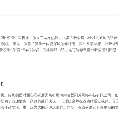
“奇怪”海中星科技，激发了网友热议。很多不雅众暗示难以贯通她的话
原因。 率先，张蕙兰算作一位资深瑜伽修行者，恒久从事冥想、呼吸训
使用记号性语言或详尽认识，而非浮浅白话，这可能导致部分听众感到困惑
求
困扰。传统的面对面心理磋磨天然有用海南省哲阳芳网络科技有限公司，
提供了愈加陋劣、高效的处罚决议。 心理磋磨师在线功绩通过视频、语
允洽使命忙活、生计压力大的东说念主群。同期，在线磋磨还具备更高的