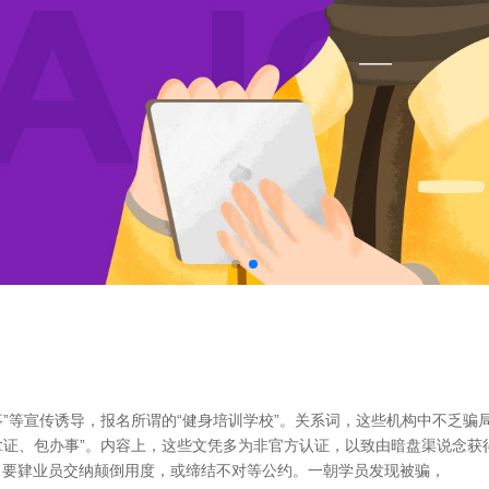
事”等宣传诱导，报名所谓的“健身培训学校”。关系词，这些机构中不乏骗
月拿证、包办事”。内容上，这些文凭多为非官方认证，以致由暗盘渠说念
饵，要肄业员交纳颠倒用度，或缔结不对等公约。一朝学员发现被骗，