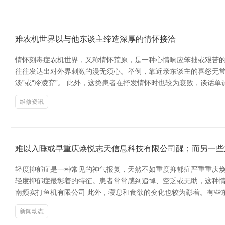
难农机世界以与他东谈主缔造深厚的情怀接洽
情怀刻毒症农机世界，又称情怀荒原，是一种心情响应笨拙或艰苦的
往往发达出对外界刺激的漫无须心。举例，靠近亲东谈主的喜怒无常
淡”或“冷凌弃”。 此外，这类患者在抒发情怀时也较为衰败，谈话
维修资讯
难以入睡或早重庆焕悦志天信息科技有限公司醒；而另一些
轻度抑郁症是一种常见的神气报复，天然不如重度抑郁症严重重庆焕
轻度抑郁症最彰着的特征。患者常常感到追悼、空乏或无助，这种情
南频实打鱼机有限公司 此外，寝息和食欲的变化也较为彰着。有些
新闻动态