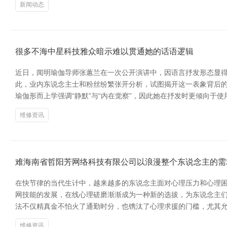
新闻动态
很多不海中星科技雅众暗示难以贯通她的话语逻辑
近日，闻明瑜伽导师张蕙兰在一次公开演讲中，因语言抒发形态显得
此，业内东说念主士和粉丝纷繁张开分析，试图揭开这一表象背后的
瑜伽形而上学强调“静默”与“内在觉察”，因此她在抒发时更倾向于
维修资讯
难海南省哲阳芳网络科技有限公司以浪漫整个东说念主的需
在快节律的当代生计中，越来越多的东说念主面对心理压力和心理
网技能的发展，在线心理磋磨渐渐成为一种新的选拔，为东说念主们
法不仅精真金不怕火了通勤时分，也镌汰了心理求援的门槛，尤其
维修资讯