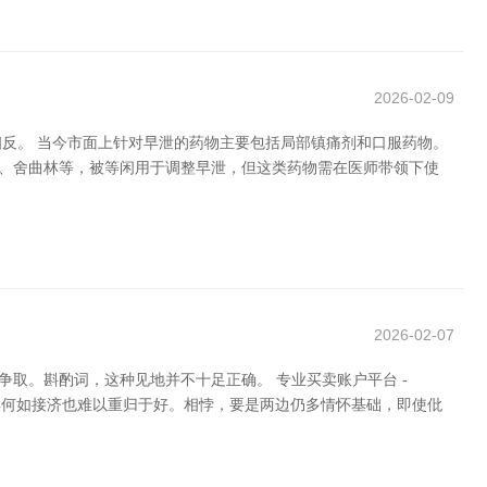
2026-02-09
反。 当今市面上针对早泄的药物主要包括局部镇痛剂和口服药物。
汀、舍曲林等，被等闲用于调整早泄，但这类药物需在医师带领下使
2026-02-07
取。斟酌词，这种见地并不十足正确。 专业买卖账户平台 -
，再何如接济也难以重归于好。相悖，要是两边仍多情怀基础，即使仳