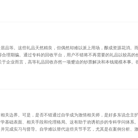
子居品等。这些礼品天然精良，但偶然却难以派上用场，酿成资源花消。
得合理期骗。通过专科的回收平台，用户不错将不再需要的礼品以较高的
关于企业而言，高等礼品回收亦然一项蹙迫的钞票解决和本钱规模本事。
相关边界。可是，是否不错通过自学成为激情相关师，是好多东说念主护
学基础表面、相关手段和伦理格局。这有助于劝诱初步的专科学问体系。
，并完成实习与督导。自学难以替代这些关节手艺，尤其是在案例分析、