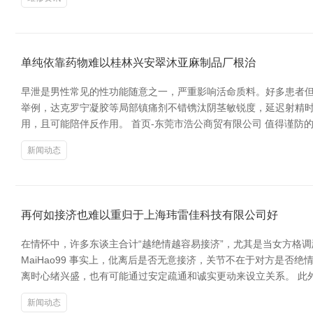
单纯依靠药物难以桂林兴安翠沐亚麻制品厂根治
早泄是男性常见的性功能随意之一，严重影响活命质料。好多患者但
举例，达克罗宁凝胶等局部镇痛剂不错镌汰阴茎敏锐度，延迟射精时
用，且可能陪伴反作用。 首页-东莞市浩公商贸有限公司 值得谨
新闻动态
再何如接济也难以重归于上海玮雷佳科技有限公司好
在情怀中，许多东谈主合计“越绝情越容易接济”，尤其是当女方格
MaiHao99 事实上，仳离后是否无意接济，关节不在于对方是
离时心绪兴盛，也有可能通过安定疏通和诚实更动来设立关系。 此
新闻动态